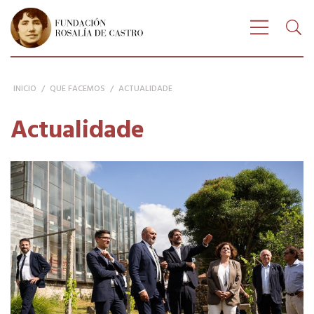
Buscar
FUNDACIÓN ROSALÍA DE CASTRO
Bus
Amosar n
INICIO
/
QUE FACEMOS
/
ACTUALIDADE
Actualidade