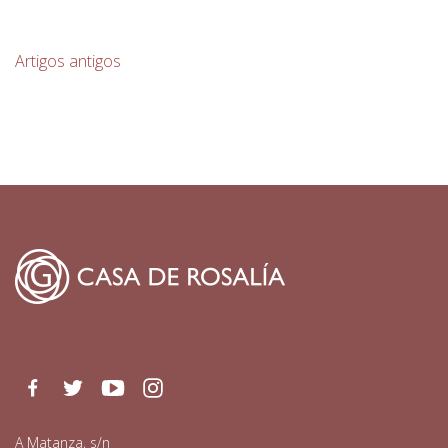
Navegación de entradas
Artigos antigos
Facebook
Twitter
Youtube
Instagram
A Matanza, s/n