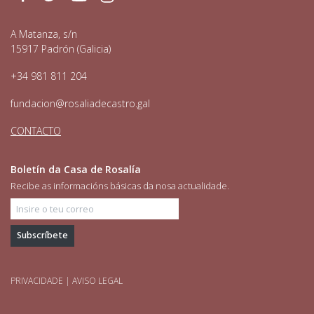
A Matanza, s/n
15917 Padrón (Galicia)
+34 981 811 204
fundacion@rosaliadecastro.gal
CONTACTO
Boletín da Casa de Rosalía
Recibe as informacións básicas da nosa actualidade.
Insire o teu correo
PRIVACIDADE
|
AVISO LEGAL