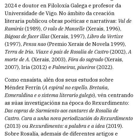
2024 e doutor en Filoloxía Galega e profesor da
Universidade de Vigo. No ámbito da creación
literaria publicou obras poéticas e narrativas:
Val de
Ramirás
(1989),
O valo de Manselle
(Xerais, 1996),
Bágoas de facer illas
(Xerais, 1997),
Libro da Vertixe
(1997),
Pensa nao
(Premio Xerais de Novela 1999),
Terra de Iria. Viaxe ó país de Rosalía de Castro
(2002),
A
morte de A.
(Xerais, 2003),
Fóra do sagrado
(Xerais,
2007), Iria (2012) e
Palmeiras, piueiros
(2022).
Como ensaísta, alén dos seus estudos sobre
Méndez Ferrín (
A espiral no espello. Bretaña,
Esmeraldina e o sistema literario galego
), vén centrando
as súas investigacións na época do Rexurdimento:
Das copras de Sarmiento aos cantares de Rosalía de
Castro. Cara a unha nova periodización do Rexurdimento
(2013) ou
Rexurdimento: a palabra e a idea
(2019).
Sobre Rosalía, ademais de diferentes artigos e