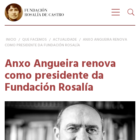
Buscar
FUNDACIÓN ROSALÍA DE CASTRO
Bus
Amosar n
INICIO
/
QUE FACEMOS
/
ACTUALIDADE
/
ANXO ANGUEIRA RENOVA
COMO PRESIDENTE DA FUNDACIÓN ROSALÍA
Anxo Angueira renova
como presidente da
Fundación Rosalía
Anxo Angueira renova como