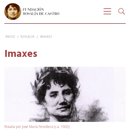
Buscar
FUNDACIÓN ROSALÍA DE CASTRO
Bus
Amosar na
INICIO
/
ROSALÍA
/
IMAXES
Imaxes
Rosalía por José María Fenollera (c.a. 1900)