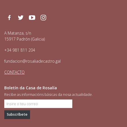
Facebook
Twitter
Youtube
Instagram
A Matanza, s/n
15917 Padrón (Galicia)
+34 981 811 204
fundacion@rosaliadecastro.gal
CONTACTO
Boletín da Casa de Rosalía
Recibe as informacións básicas da nosa actualidade.
Insire o teu correo