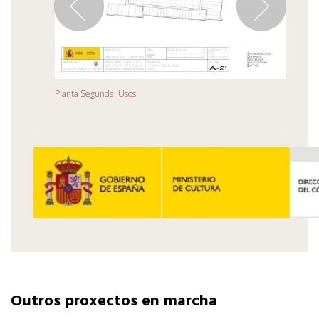
Pla
Planta Segunda. Usos
Pl
Planta Segunda. Usos
Outros proxectos en marcha