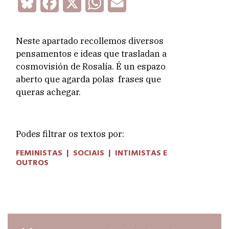
Bluesky
Facebook
X
WhatsApp
Email
Neste apartado recollemos diversos
pensamentos e ideas que trasladan a
cosmovisión de Rosalía. É un espazo
aberto que agarda polas frases que
queras achegar.
Podes filtrar os textos por:
FEMINISTAS
|
SOCIAIS
|
INTIMISTAS E
OUTROS
Dicen que no hablan las plantas…