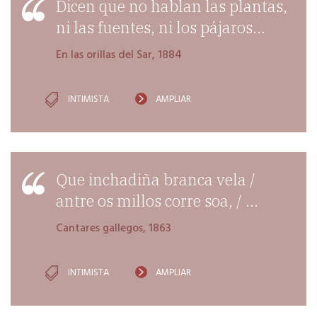
Dicen que no hablan las plantas,
ni las fuentes, ni los pájaros...
En las orillas del Sar, 1884
INTIMISTA
AMPLIAR
Que inchadiña branca vela…
Que inchadiña branca vela /
antre os millos corre soa, / ...
Cantares gallegos, 1863
INTIMISTA
AMPLIAR