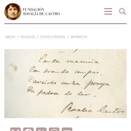
Buscar
FUNDACIÓN ROSALÍA DE CASTRO
Bus
Amosar n
INICIO
/
ROSALÍA
/
CITAS E FRASES
/
INTIMISTA