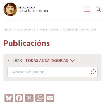
Buscar
FUNDACIÓN ROSALÍA DE CASTRO
Bus
Amosar n
INICIO
/
QUE FACEMOS
/
PUBLICACIÓNS
/
ROSALÍA EN CAMIÑO 2024
Publicacións
FILTRAR:
Buscar publicación
Bluesky
Facebook
X
WhatsApp
Email