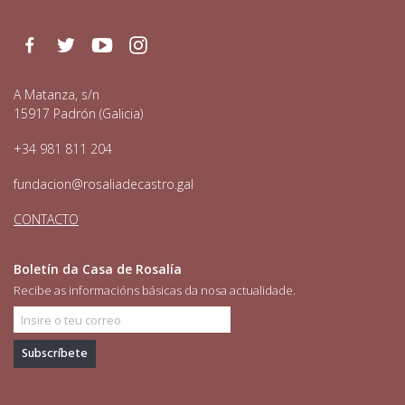
Facebook
Twitter
Youtube
Instagram
A Matanza, s/n
15917 Padrón (Galicia)
+34 981 811 204
fundacion@rosaliadecastro.gal
CONTACTO
Boletín da Casa de Rosalía
Recibe as informacións básicas da nosa actualidade.
Insire o teu correo