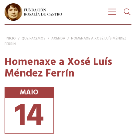
Buscar
FUNDACIÓN ROSALÍA DE CASTRO
Bus
Amosar n
INICIO
/
QUE FACEMOS
/
AXENDA
/
HOMENAXE A XOSÉ LUÍS MÉNDEZ
FERRÍN
Homenaxe a Xosé Luís
Méndez Ferrín
Homenaxe a Xosé Luís Mén
MAIO
14