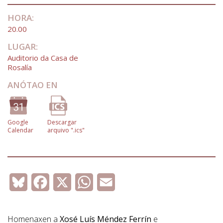
HORA:
20.00
LUGAR:
Auditorio da Casa de
Rosalía
ANÓTAO EN
Google
Descargar
Calendar
arquivo ".ics"
09 de Maio de 2026
Bluesky
Facebook
X
WhatsApp
Email
Homenaxen a
Xosé Luís Méndez Ferrín
e