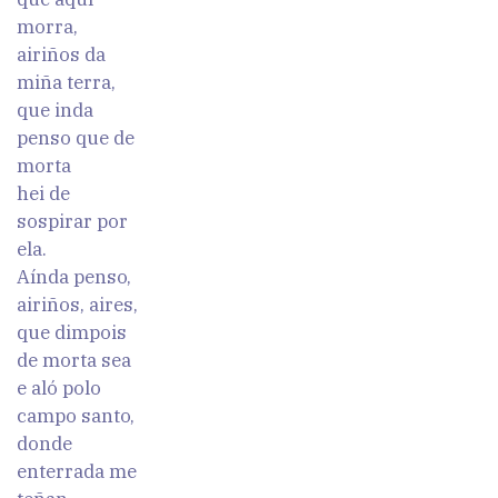
morra,
airiños da
miña terra,
que inda
penso que de
morta
hei de
sospirar por
ela.
Aínda penso,
airiños, aires,
que dimpois
de morta sea
e aló polo
campo santo,
donde
enterrada me