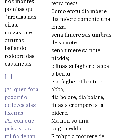
nos montes
terra mea!
pombas qu
Como etotu dia mòere,
´arrulás nas
dia mòere comente una
eiras,
fritza,
mozas que
sena tìmere sas umbras
atruxás
de sa note,
bailando
sena tìmere sa note
redobre das
niedda;
castañetas,
e finas si fagheret abba
o bentu
[…]
e si fagheret bentu e
¡Ai! quen fora
abba,
paxariño
dia bolare, dia bolare,
de leves alas
finas a cròmpere a la
lixeiras
bìdere.
¡Ai! con que
Ma non so unu
prisa voara
pugioneddu
toliña de tan
E m’apo a mòrrere de