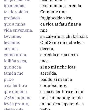
tormentas,
lea·mi·nche, aeredda
tal de soidás
Comente una
preñada
fogighedda sica,
que a miña
ca sica at fatu finas a
vida envenena.
mie
Levaime,
sa calentura chi brùsiat.
levaime,
Ohi! Si no mi nche leas
airiños,
deretu,
como unha
aeredda de sa terra
folliña seca,
mea,
que seca
si no mi nche leas,
tamén me
aeredda,
puxo
baddu si m’ant a
a callentura
connòschere,
que queima.
ca sa calentura chi mi
¡Ay! si non me
nch’est mandighende
levás pronto,
mi nch’est ispetende a