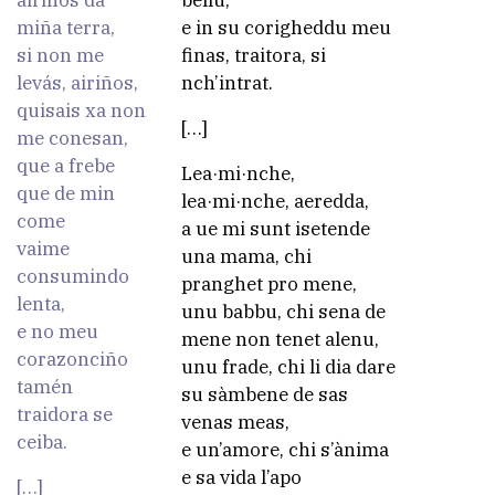
airiños da
bellu,
miña terra,
e in su corigheddu meu
si non me
finas, traitora, si
levás, airiños,
nch’intrat.
quisais xa non
[…]
me conesan,
que a frebe
Lea·mi·nche,
que de min
lea·mi·nche, aeredda,
come
a ue mi sunt isetende
vaime
una mama, chi
consumindo
pranghet pro mene,
lenta,
unu babbu, chi sena de
e no meu
mene non tenet alenu,
corazonciño
unu frade, chi li dia dare
tamén
su sàmbene de sas
traidora se
venas meas,
ceiba.
e un’amore, chi s’ànima
e sa vida l’apo
[…]