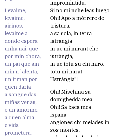
impromìntidu.
Levaime,
Si no mi nche leas luego
levaime,
Ohi! Apo a mòrrere de
airiños,
tristura,
levaime a
a sa sola, in terra
donde espera
istràngia
unha nai, que
in ue mi mirant che
por min chora,
istràngia,
un pai que sin
in ue totu su chi miro,
min n´alenta,
totu mi narat
un irman por
“Istràngia”!
quen daría
Ohi! Mischina sa
a sangue das
domighedda mea!
miñas venas,
Ohi! Sa baca mea
e un amoriño,
ispana,
a quen alma
angiones chi melades in
e vida
sos montes,
prometera.