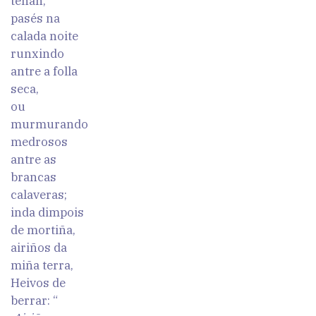
teñan,
pasés na
calada noite
runxindo
antre a folla
seca,
ou
murmurando
medrosos
antre as
brancas
calaveras;
inda dimpois
de mortiña,
airiños da
miña terra,
Heivos de
berrar: “