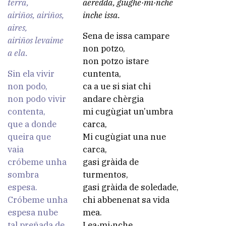
terra,
aeredda, giughe·mi·nche
airiños, airiños,
inche issa.
aires,
Sena de issa campare
airiños levaime
non potzo,
a ela.
non potzo istare
Sin ela vivir
cuntenta,
non podo,
ca a ue si siat chi
non podo vivir
andare chèrgia
contenta,
mi cugùgiat un’umbra
que a donde
carca,
queira que
Mi cugùgiat una nue
vaia
carca,
cróbeme unha
gasi gràida de
sombra
turmentos,
espesa.
gasi gràida de soledade,
Cróbeme unha
chi abbenenat sa vida
espesa nube
mea.
tal preñada de
Lea·mi·nche,