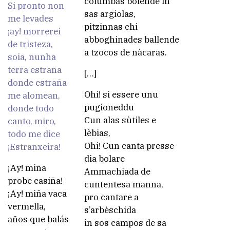
columbas bolende in
Si pronto non
sas argiolas,
me levades
pitzinnas chi
¡ay! morrerei
abboghinades ballende
de tristeza,
a tzocos de nàcaras.
soia, nunha
terra estraña
[…]
donde estraña
Ohi! si essere unu
me alomean,
pugioneddu
donde todo
Cun alas sùtiles e
canto, miro,
lèbias,
todo me dice
Ohi! Cun canta presse
¡Estranxeira!
dia bolare
¡Ay! miña
Ammachiada de
probe casiña!
cuntentesa manna,
¡Ay! miña vaca
pro cantare a
vermella,
s’arbèschida
años que balás
in sos campos de sa