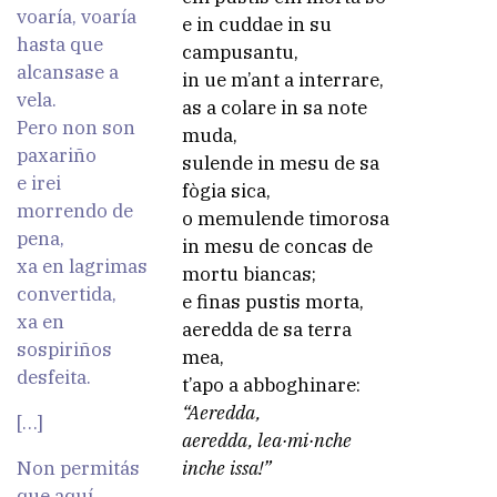
voaría, voaría
e in cuddae in su
hasta que
campusantu,
alcansase a
in ue m’ant a interrare,
vela.
as a colare in sa note
Pero non son
muda,
paxariño
sulende in mesu de sa
e irei
fògia sica,
morrendo de
o memulende timorosa
pena,
in mesu de concas de
xa en lagrimas
mortu biancas;
convertida,
e finas pustis morta,
xa en
aeredda de sa terra
sospiriños
mea,
desfeita.
t’apo a abboghinare:
“Aeredda,
[…]
aeredda, lea·mi·nche
Non permitás
inche issa!”
que aquí