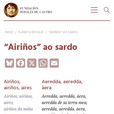
Buscar
FUNDACIÓN ROSALÍA DE CASTRO
Bus
Amosar n
INICIO
/
PLANETA ROSALÍA
/
“AIRIÑOS” AO SARDO
“Airiños” ao sardo
Bluesky
Facebook
X
WhatsApp
Email
Airiños,
Aeredda, aeredda,
airiños, aires
àera
Airiños, airiños,
Aeredda, aeredda, àera,
aires,
aeredda de sa terra mea;
airiños da miña
aeredda, aeredda, àera,