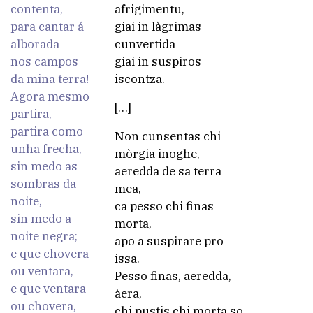
contenta,
afrigimentu,
para cantar á
giai in làgrimas
alborada
cunvertida
nos campos
giai in suspiros
da miña terra!
iscontza.
Agora mesmo
[…]
partira,
partira como
Non cunsentas chi
unha frecha,
mòrgia inoghe,
sin medo as
aeredda de sa terra
sombras da
mea,
noite,
ca pesso chi finas
sin medo a
morta,
noite negra;
apo a suspirare pro
e que chovera
issa.
ou ventara,
Pesso finas, aeredda,
e que ventara
àera,
ou chovera,
chi pustis chi morta so