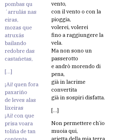
vento,
pombas qu
con il vento o con la
´arrulás nas
pioggia,
eiras,
volerei, volerei
mozas que
fino a raggiungere la
atruxás
vela.
bailando
Ma non sono un
redobre das
passerotto
castañetas,
e andrò morendo di
[…]
pena,
già in lacrime
¡Ai! quen fora
convertita
paxariño
già in sospiri disfatta.
de leves alas
lixeiras
[…]
¡Ai! con que
Non permettere ch’io
prisa voara
muoia qui,
toliña de tan
arietta della mia terra,
contenta,