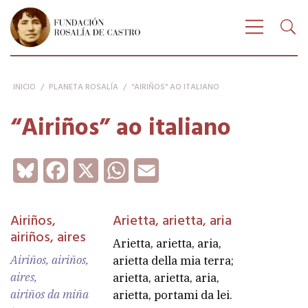
Buscar
FUNDACIÓN ROSALÍA DE CASTRO
Bus
Amosar n
INICIO
/
PLANETA ROSALÍA
/
“AIRIÑOS” AO ITALIANO
“Airiños” ao italiano
Bluesky
Facebook
X
WhatsApp
Email
Airiños,
Arietta, arietta, aria
airiños, aires
Arietta, arietta, aria,
Airiños, airiños,
arietta della mia terra;
aires,
arietta, arietta, aria,
airiños da miña
arietta, portami da lei.