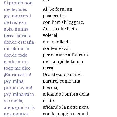
Si pronto non
Ai! Se fossi un
me levades
passerotto
¡ay! morrerei
con lievi ali leggere,
de tristeza,
Ai! con che fretta
soia, nunha
volerei
terra estraña
quasi folle di
donde estraña
contentezza,
me alomean,
per cantare all’aurora
donde todo
nei campi della mia
canto, miro,
terra!
todo me dice
Ora stesso partirei
¡Estranxeira!
partirei come una
¡Ay! miña
freccia,
probe casiña!
sfidando l’ombra della
¡Ay! miña vaca
notte,
vermella,
sfidando la notte nera,
años que balás
con la pioggia o con il
nos montes