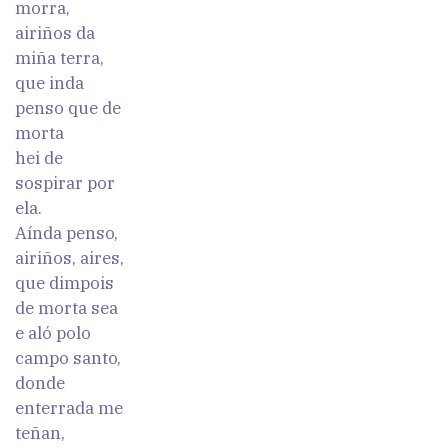
morra,
airiños da
miña terra,
que inda
penso que de
morta
hei de
sospirar por
ela.
Aínda penso,
airiños, aires,
que dimpois
de morta sea
e aló polo
campo santo,
donde
enterrada me
teñan,