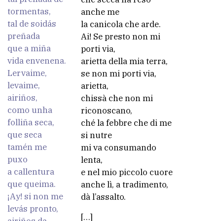
tormentas,
anche me
tal de soidás
la canicola che arde.
preñada
Ai! Se presto non mi
que a miña
porti via,
vida envenena.
arietta della mia terra,
Lervaime,
se non mi porti via,
levaime,
arietta,
airiños,
chissà che non mi
como unha
riconoscano,
folliña seca,
ché la febbre che di me
que seca
si nutre
tamén me
mi va consumando
puxo
lenta,
a callentura
e nel mio piccolo cuore
que queima.
anche lì, a tradimento,
¡Ay! si non me
dà l’assalto.
levás pronto,
[…]