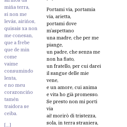
airiños da
miña terra,
Portami via, portamia
si non me
via, arietta,
levás, airiños,
portami dove
quisais xa non
m’aspettano
me conesan,
una madre, che per me
que a frebe
piange,
que de min
un padre, che senza me
come
non ha fiato,
vaime
un fratello, per cui darei
consumindo
il sangue delle mie
lenta,
vene,
e no meu
e un amore, cui anima
corazonciño
e vita ho già promesso.
tamén
Se presto non mi porti
traidora se
via
ceiba.
ai! morirò di tristezza,
sola, in terra straniera,
[…]