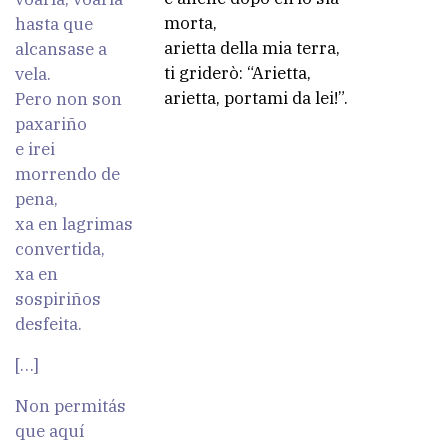
morta,
hasta que
arietta della mia terra,
alcansase a
ti griderò: “Arietta,
vela.
arietta, portami da lei!”.
Pero non son
paxariño
e irei
morrendo de
pena,
xa en lagrimas
convertida,
xa en
sospiriños
desfeita.
[…]
Non permitás
que aquí