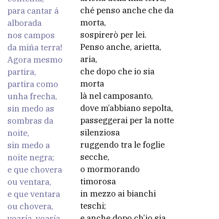
ché penso anche che da
para cantar á
morta,
alborada
sospirerò per lei.
nos campos
Penso anche, arietta,
da miña terra!
aria,
Agora mesmo
che dopo che io sia
partira,
morta
partira como
là nel camposanto,
unha frecha,
dove m’abbiano sepolta,
sin medo as
passeggerai per la notte
sombras da
silenziosa
noite,
ruggendo tra le foglie
sin medo a
secche,
noite negra;
o mormorando
e que chovera
timorosa
ou ventara,
in mezzo ai bianchi
e que ventara
teschi;
ou chovera,
e anche dopo ch’io sia
voaría, voaría