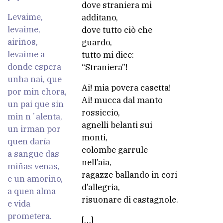
dove straniera mi
Levaime,
additano,
levaime,
dove tutto ciò che
airiños,
guardo,
levaime a
tutto mi dice:
donde espera
“Straniera”!
unha nai, que
Ai! mia povera casetta!
por min chora,
Ai! mucca dal manto
un pai que sin
rossiccio,
min n´alenta,
agnelli belanti sui
un irman por
monti,
quen daría
colombe garrule
a sangue das
nell’aia,
miñas venas,
ragazze ballando in cori
e un amoriño,
d’allegria,
a quen alma
risuonare di castagnole.
e vida
prometera.
[…]