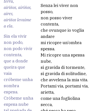
terra,
Senza lei viver non
airiños, airiños,
posso,
aires,
non posso viver
airiños levaime
contenta,
a ela.
che ovunque io voglia
Sin ela vivir
andare
non podo,
mi ricopre un’ombra
non podo vivir
spessa.
contenta,
Mi ricopre una spessa
que a donde
nube,
queira que
sì gravida di tormente,
vaia
sì gravida di solitudine,
cróbeme unha
che avvelena la mia vita.
sombra
Portami via, portami via,
espesa.
arietta,
Cróbeme unha
come una fogliolina
espesa nube
secca,
tal preñada de
ché secca ha reso