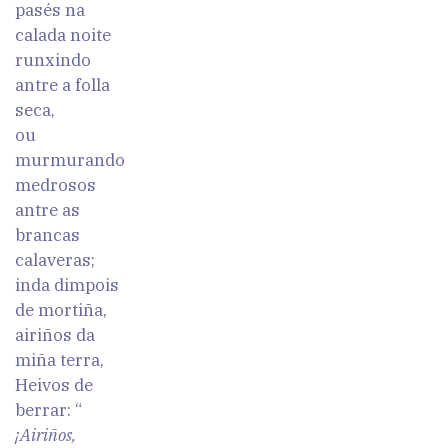
pasés na
calada noite
runxindo
antre a folla
seca,
ou
murmurando
medrosos
antre as
brancas
calaveras;
inda dimpois
de mortiña,
airiños da
miña terra,
Heivos de
berrar: “
¡Airiños,