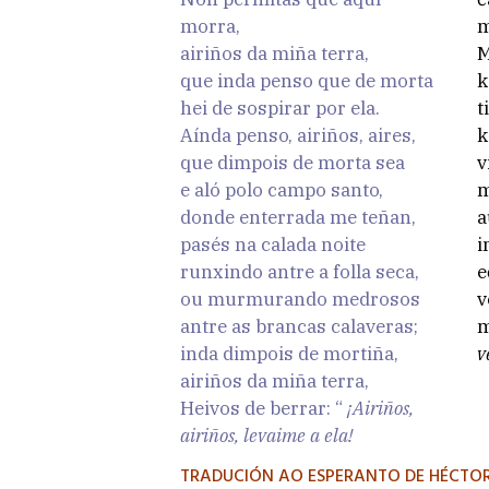
morra,
m
airiños da miña terra,
M
que inda penso que de morta
k
hei de sospirar por ela.
t
Aínda penso, airiños, aires,
k
que dimpois de morta sea
v
e aló polo campo santo,
m
donde enterrada me teñan,
a
pasés na calada noite
i
runxindo antre a folla seca,
e
ou murmurando medrosos
v
antre as brancas calaveras;
m
inda dimpois de mortiña,
v
airiños da miña terra,
Heivos de berrar: “
¡Airiños,
airiños, levaime a ela!
TRADUCIÓN AO ESPERANTO DE HÉCTO