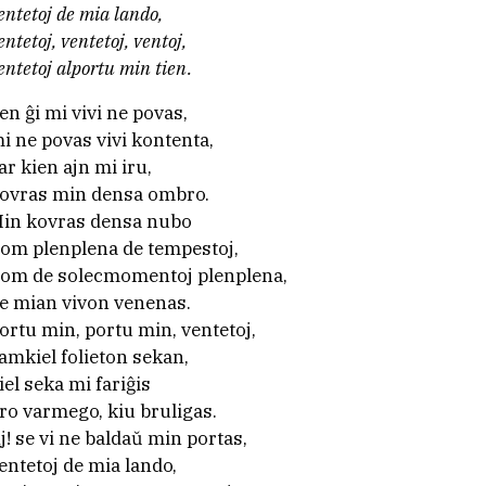
entetoj de mia lando,
Recursos educativos
entetoj, ventetoj, ventoj,
Visita virtual
entetoj alportu min tien.
Patrimonio cultural
en ĝi mi vivi ne povas,
Patrimonio botánico
i ne povas vivi kontenta,
ar kien ajn mi iru,
Edificios e equipamentos
ovras min densa ombro.
in kovras densa nubo
iom plenplena de tempestoj,
iom de solecmomentoj plenplena,
e mian vivon venenas.
ortu min, portu min, ventetoj,
amkiel folieton sekan,
iel seka mi fariĝis
ro varmego, kiu bruligas.
j! se vi ne baldaŭ min portas,
entetoj de mia lando,