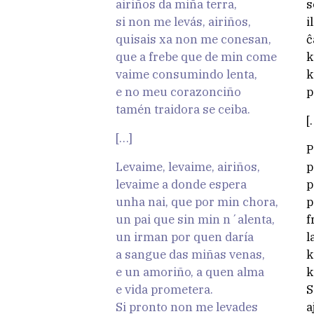
airiños da miña terra,
s
si non me levás, airiños,
i
quisais xa non me conesan,
ĉ
que a frebe que de min come
k
vaime consumindo lenta,
k
e no meu corazonciño
p
tamén traidora se ceiba.
[
[…]
P
Levaime, levaime, airiños,
p
levaime a donde espera
p
unha nai, que por min chora,
p
un pai que sin min n´alenta,
f
un irman por quen daría
l
a sangue das miñas venas,
k
e un amoriño, a quen alma
k
e vida prometera.
S
Si pronto non me levades
a