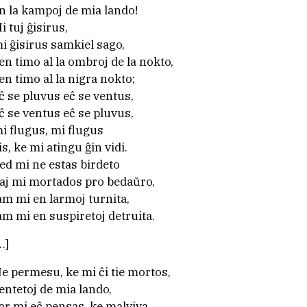
n la kampoj de mia lando!
i tuj ĝisirus,
i ĝisirus samkiel sago,
en timo al la ombroj de la nokto,
en timo al la nigra nokto;
ĉ se pluvus eĉ se ventus,
ĉ se ventus eĉ se pluvus,
i flugus, mi flugus
is, ke mi atingu ĝin vidi.
ed mi ne estas birdeto
aj mi mortados pro bedaŭro,
am mi en larmoj turnita,
am mi en suspiretoj detruita.
…]
e permesu, ke mi ĉi tie mortos,
entetoj de mia lando,
ar mi eĉ pensas, ke malviva