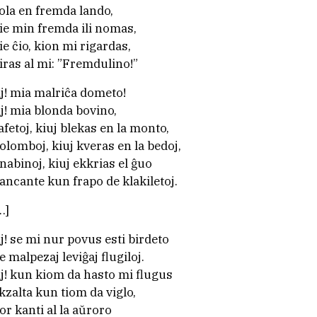
ola en fremda lando,
ie min fremda ili nomas,
ie ĉio, kion mi rigardas,
iras al mi: ”Fremdulino!”
j! mia malriĉa dometo!
j! mia blonda bovino,
afetoj, kiuj blekas en la monto,
olomboj, kiuj kveras en la bedoj,
nabinoj, kiuj ekkrias el ĝuo
ancante kun frapo de klakiletoj.
…]
j! se mi nur povus esti birdeto
e malpezaj leviĝaj flugiloj.
j! kun kiom da hasto mi flugus
kzalta kun tiom da viglo,
or kanti al la aŭroro