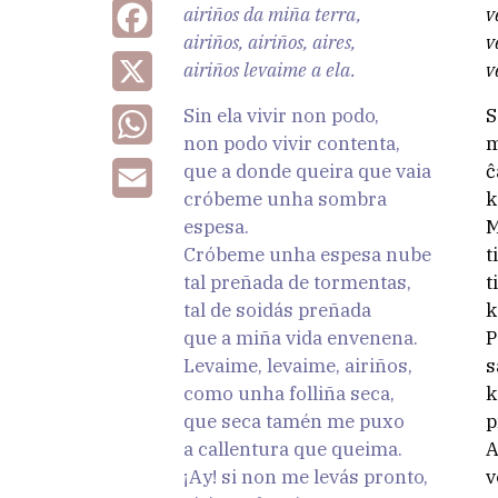
airiños da miña terra,
v
Facebook
airiños, airiños, aires,
v
airiños levaime a ela.
v
X
Sin ela vivir non podo,
S
WhatsApp
non podo vivir contenta,
m
que a donde queira que vaia
ĉ
Email
cróbeme unha sombra
k
espesa.
M
Cróbeme unha espesa nube
t
tal preñada de tormentas,
t
tal de soidás preñada
k
que a miña vida envenena.
P
Levaime, levaime, airiños,
s
como unha folliña seca,
k
que seca tamén me puxo
p
a callentura que queima.
A
¡Ay! si non me levás pronto,
v