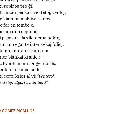
i sopiros pro ĝi.
i ankaŭ pensas, ventetoj, ventoj,
e kiam mi malviva restos
ie for en tombejo,
ie oni min sepultis,
i pasos tra la silentema nokto,
urmuregante inter sekaj folioj,
ŭ murmurante kun timo
nter blankaj kranioj;
ĉ kvankam mi longe mortis,
entetoj de mia lando,
i certe krios al vi:
”Ventetoj,
entetoj, alportu min tien!”
R GÓMEZ PICALLOS