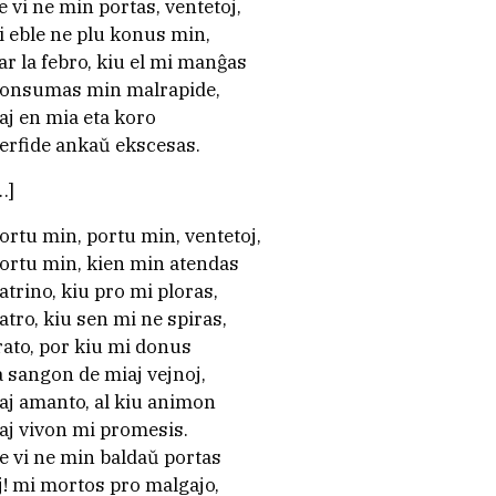
e vi ne min portas, ventetoj,
li eble ne plu konus min,
ar la febro, kiu el mi manĝas
onsumas min malrapide,
aj en mia eta koro
erfide ankaŭ ekscesas.
…]
ortu min, portu min, ventetoj,
ortu min, kien min atendas
atrino, kiu pro mi ploras,
atro, kiu sen mi ne spiras,
rato, por kiu mi donus
a sangon de miaj vejnoj,
aj amanto, al kiu animon
aj vivon mi promesis.
e vi ne min baldaŭ portas
j! mi mortos pro malgajo,