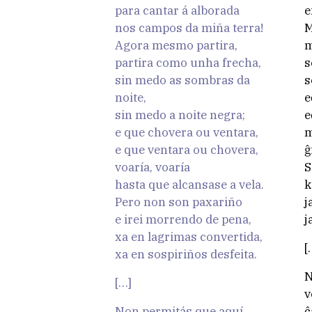
para cantar á alborada
e
nos campos da miña terra!
M
Agora mesmo partira,
m
partira como unha frecha,
s
sin medo as sombras da
s
noite,
e
sin medo a noite negra;
e
e que chovera ou ventara,
m
e que ventara ou chovera,
ĝ
voaría, voaría
S
hasta que alcansase a vela.
k
Pero non son paxariño
j
e irei morrendo de pena,
j
xa en lagrimas convertida,
[
xa en sospiriños desfeita.
N
[…]
v
Non permitás que aquí
ĉ