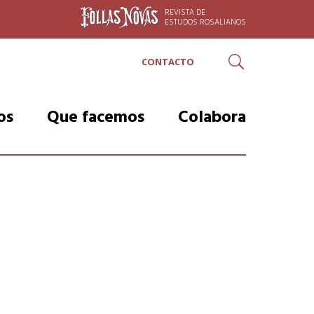
REVISTA DE
ESTUDOS ROSALIANOS
CONTACTO
Buscar
os
Que facemos
Colabora
Proxectos
Razóns para colaborar
erno
Actividades
Faite Amiga ou Amigo
nxo
Roteiro rosaliano: De
Listaxe de Amigas e
Padrón polos camiños
Amigos
Visitas
Faite Protector/a
Visitas escolares
Listaxe de protectoras e
protectores
Rosalía é mundial
r-Feijóo
Faite mecenas