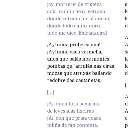
¡ay! morrerei de tristeza,
s
soia, nunha terra estraña
k
donde estraña me alomean,
k
donde todo canto, miro,
d
todo me dice ¡Estranxeira!
A
¡Ay! miña probe casiña!
A
¡Ay! miña vaca vermella,
ŝ
años que balás nos montes
k
pombas qu´arrulás nas eiras,
k
mozas que atruxás bailando
d
redobre das castañetas,
[
[…]
A
¡Ai! quen fora paxariño
d
de leves alas lixeiras
A
¡Ai! con que prisa voara
e
toliña de tan contenta,
p