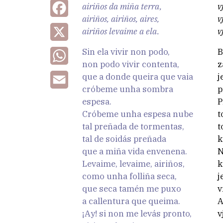
airiños da miña terra,
v
Facebook
airiños, airiños, aires,
v
airiños levaime a ela.
v
X
Sin ela vivir non podo,
B
WhatsApp
non podo vivir contenta,
z
que a donde queira que vaia
j
Email
cróbeme unha sombra
p
espesa.
P
Cróbeme unha espesa nube
t
tal preñada de tormentas,
t
tal de soidás preñada
k
que a miña vida envenena.
N
Levaime, levaime, airiños,
k
como unha folliña seca,
j
que seca tamén me puxo
v
a callentura que queima.
A
¡Ay! si non me levás pronto,
v