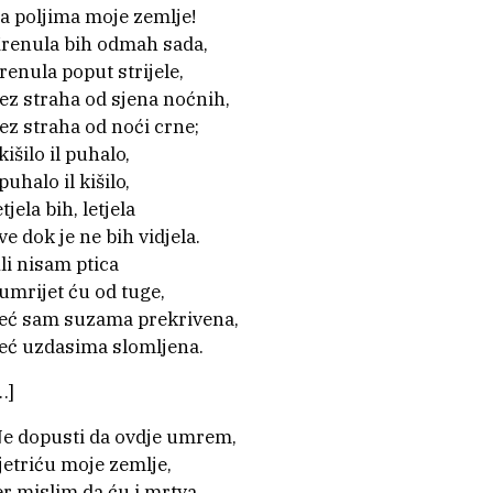
a poljima moje zemlje!
renula bih odmah sada,
renula poput strijele,
ez straha od sjena noćnih,
ez straha od noći crne;
 kišilo il puhalo,
 puhalo il kišilo,
etjela bih, letjela
ve dok je ne bih vidjela.
li nisam ptica
 umrijet ću od tuge,
eć sam suzama prekrivena,
eć uzdasima slomljena.
…]
e dopusti da ovdje umrem,
jetriću moje zemlje,
er mislim da ću i mrtva