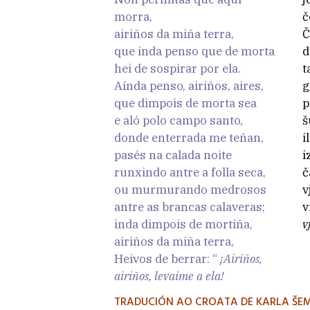
morra,
č
airiños da miña terra,
Č
que inda penso que de morta
d
hei de sospirar por ela.
t
Aínda penso, airiños, aires,
g
que dimpois de morta sea
p
e aló polo campo santo,
š
donde enterrada me teñan,
i
pasés na calada noite
i
runxindo antre a folla seca,
č
ou murmurando medrosos
v
antre as brancas calaveras;
v
inda dimpois de mortiña,
v
airiños da miña terra,
Heivos de berrar: “
¡Airiños,
airiños, levaime a ela!
TRADUCIÓN AO CROATA DE KARLA ŠE