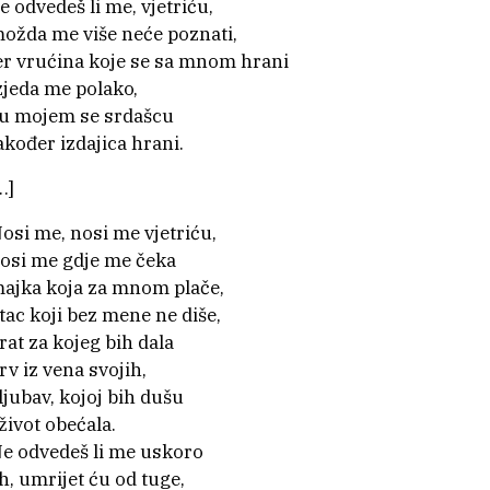
e odvedeš li me, vjetriću,
ožda me više neće poznati,
er vrućina koje se sa mnom hrani
zjeda me polako,
 u mojem se srdašcu
akođer izdajica hrani.
…]
osi me, nosi me vjetriću,
osi me gdje me čeka
ajka koja za mnom plače,
tac koji bez mene ne diše,
rat za kojeg bih dala
rv iz vena svojih,
 ljubav, kojoj bih dušu
 život obećala.
e odvedeš li me uskoro
h, umrijet ću od tuge,