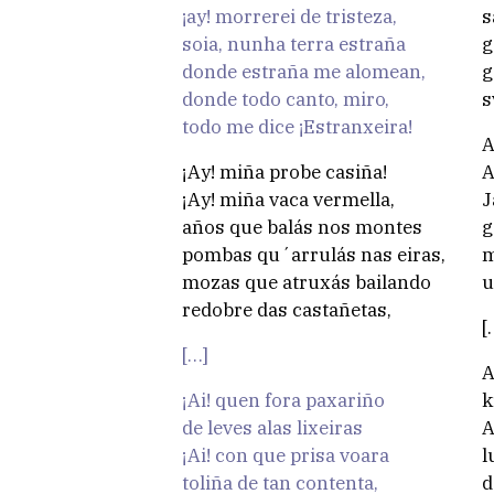
¡ay! morrerei de tristeza,
s
soia, nunha terra estraña
g
donde estraña me alomean,
g
donde todo canto, miro,
s
todo me dice ¡Estranxeira!
A
¡Ay! miña probe casiña!
A
¡Ay! miña vaca vermella,
J
años que balás nos montes
g
pombas qu´arrulás nas eiras,
m
mozas que atruxás bailando
u
redobre das castañetas,
[
[…]
A
¡Ai! quen fora paxariño
k
de leves alas lixeiras
A
¡Ai! con que prisa voara
l
toliña de tan contenta,
d