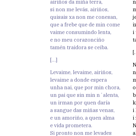
airiños da miña terra,
n
si non me levás, airiños,
m
quisais xa non me conesan,
j
que a frebe que de min come
i
vaime consumindo lenta,
i
e no meu corazonciño
t
tamén traidora se ceiba.
[
[…]
N
Levaime, levaime, airiños,
n
levaime a donde espera
m
unha nai, que por min chora,
o
un pai que sin min n´alenta,
b
un irman por quen daría
k
a sangue das miñas venas,
i
e un amoriño, a quen alma
i
e vida prometera.
N
Si pronto non me levades
a