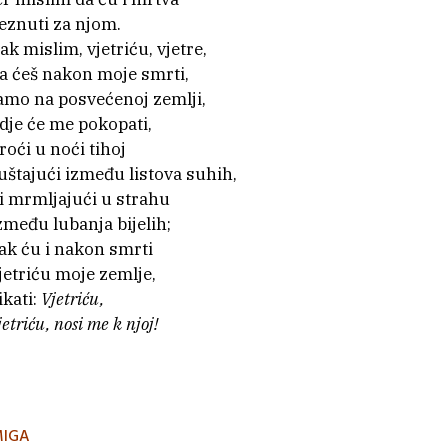
eznuti za njom.
ak mislim, vjetriću, vjetre,
a ćeš nakon moje smrti,
amo na posvećenoj zemlji,
dje će me pokopati,
roći u noći tihoj
uštajući između listova suhih,
li mrmljajući u strahu
zmeđu lubanja bijelih;
ak ću i nakon smrti
jetriću moje zemlje,
ikati:
Vjetriću,
jetriću, nosi me k njoj!
MIGA