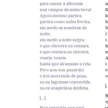
para cantar á alborada
n
nos campos da miña terra!
K
Agora mesmo partira,
k
partira como unha frecha,
b
sin medo as sombras da
b
noite,
i
sin medo a noite negra;
i
e que chovera ou ventara,
l
e que ventara ou chovera,
s
voaría, voaría
A
hasta que alcansase a vela.
i
Pero non son paxariño
v
e irei morrendo de pena,
v
xa en lagrimas convertida,
[
xa en sospiriños desfeita.
N
[…]
v
Non permitás que aquí
j