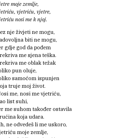
jetre moje zemlje,
Recursos educativos
jetriću, vjetriću, vjetre,
Visita virtual
jetriću nosi me k njoj.
Patrimonio cultural
ez nje živjeti ne mogu,
Patrimonio botánico
adovoljna biti ne mogu,
er gdje god da pođem
Edificios e equipamentos
rekriva me sjena teška.
rekriva me oblak težak
oliko pun oluje,
oliko samoćom ispunjen
oja truje moj život.
osi me, nosi me vjetriću,
ao list suhi,
er me suhom također ostavila
rućina koja udara.
h, ne odvedeš li me uskoro,
jetriću moje zemlje,