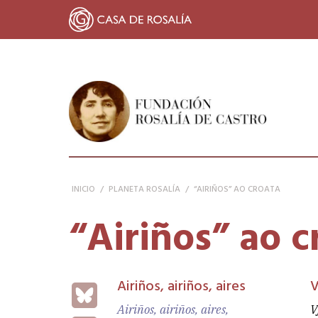
FUNDACIÓN ROSALÍA DE CASTRO
INICIO
/
PLANETA ROSALÍA
/
“AIRIÑOS” AO CROATA
“Airiños” ao c
Airiños, airiños, aires
V
Bluesky
Airiños, airiños, aires,
V