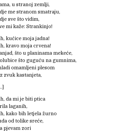
ama, u stranoj zemlji,
dje me stranom smatraju,
dje sve što vidim,
ve mi kaže: Strankinjo!
h, kućice moja jadna!
h, kravo moja crvena!
anjad, što u planinama mekeće,
olubice što guguću na gumnima,
ladi omamljeni plesom
z zvuk kastanjeta,
…]
h, da mi je biti ptica
rila laganih,
h, kako bih letjela žurno
uda od tolike sreće,
a pjevam zori