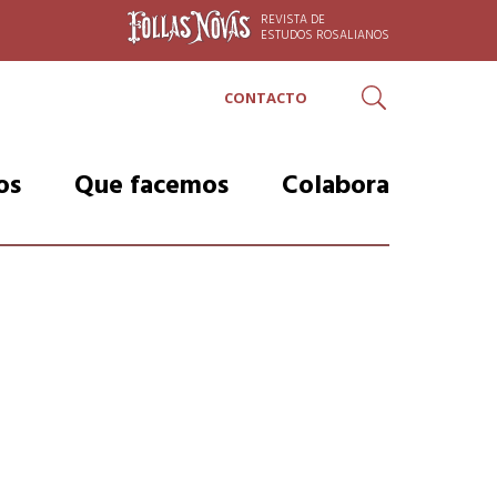
REVISTA DE
ESTUDOS ROSALIANOS
CONTACTO
Buscar
os
Que facemos
Colabora
Proxectos
Razóns para colaborar
erno
Actividades
Faite Amiga ou Amigo
nxo
Roteiro rosaliano: De
Listaxe de Amigas e
Padrón polos camiños
Amigos
Visitas
Faite Protector/a
Visitas escolares
Listaxe de protectoras e
protectores
Rosalía é mundial
r-Feijóo
Faite mecenas