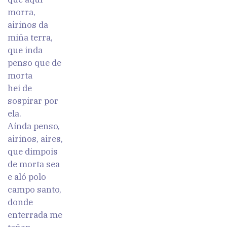
morra,
airiños da
miña terra,
que inda
penso que de
morta
hei de
sospirar por
ela.
Aínda penso,
airiños, aires,
que dimpois
de morta sea
e aló polo
campo santo,
donde
enterrada me