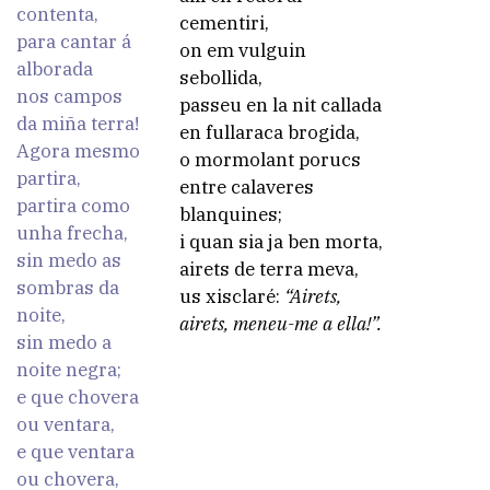
contenta,
cementiri,
para cantar á
on em vulguin
alborada
sebollida,
nos campos
passeu en la nit callada
da miña terra!
en fullaraca brogida,
Agora mesmo
o mormolant porucs
partira,
entre calaveres
partira como
blanquines;
unha frecha,
i quan sia ja ben morta,
sin medo as
airets de terra meva,
sombras da
us xisclaré:
“Airets,
noite,
airets, meneu-me a ella!”.
sin medo a
noite negra;
e que chovera
ou ventara,
e que ventara
ou chovera,