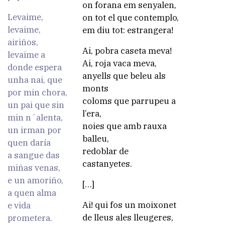
on forana em senyalen,
Levaime,
on tot el que contemplo,
levaime,
em diu tot: estrangera!
airiños,
Ai, pobra caseta meva!
levaime a
Ai, roja vaca meva,
donde espera
anyells que beleu als
unha nai, que
monts
por min chora,
coloms que parrupeu a
un pai que sin
l’era,
min n´alenta,
noies que amb rauxa
un irman por
balleu,
quen daría
redoblar de
a sangue das
castanyetes.
miñas venas,
e un amoriño,
[…]
a quen alma
Ai! qui fos un moixonet
e vida
de lleus ales lleugeres,
prometera.