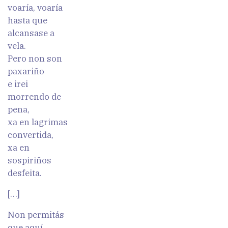
voaría, voaría
hasta que
alcansase a
vela.
Pero non son
paxariño
e irei
morrendo de
pena,
xa en lagrimas
convertida,
xa en
sospiriños
desfeita.
[…]
Non permitás
que aquí