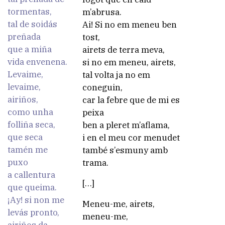
tormentas,
m’abrusa.
tal de soidás
Ai! Si no em meneu ben
preñada
tost,
que a miña
airets de terra meva,
vida envenena.
si no em meneu, airets,
Levaime,
tal volta ja no em
levaime,
coneguin,
airiños,
car la febre que de mi es
como unha
peixa
folliña seca,
ben a pleret m’aflama,
que seca
i en el meu cor menudet
tamén me
també s’esmuny amb
puxo
trama.
a callentura
[…]
que queima.
¡Ay! si non me
Meneu-me, airets,
levás pronto,
meneu-me,