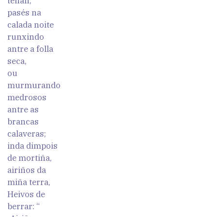
teñan,
pasés na
calada noite
runxindo
antre a folla
seca,
ou
murmurando
medrosos
antre as
brancas
calaveras;
inda dimpois
de mortiña,
airiños da
miña terra,
Heivos de
berrar: “