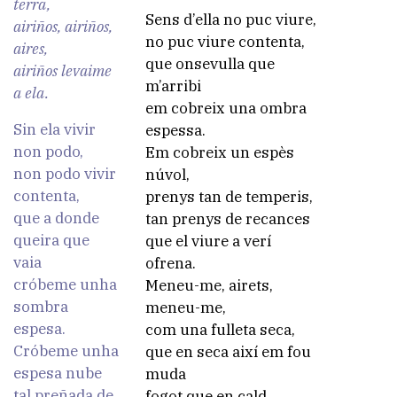
terra,
Sens d’ella no puc viure,
airiños, airiños,
no puc viure contenta,
aires,
que onsevulla que
airiños levaime
m’arribi
a ela.
em cobreix una ombra
Sin ela vivir
espessa.
non podo,
Em cobreix un espès
non podo vivir
núvol,
contenta,
prenys tan de temperis,
que a donde
tan prenys de recances
queira que
que el viure a verí
vaia
ofrena.
cróbeme unha
Meneu-me, airets,
sombra
meneu-me,
espesa.
com una fulleta seca,
Cróbeme unha
que en seca així em fou
espesa nube
muda
tal preñada de
fogot que en cald