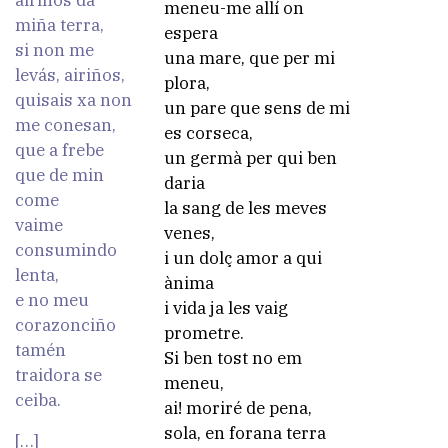
airiños da
meneu-me allí on
miña terra,
espera
si non me
una mare, que per mi
levás, airiños,
plora,
quisais xa non
un pare que sens de mi
me conesan,
es corseca,
que a frebe
un germà per qui ben
que de min
daria
come
la sang de les meves
vaime
venes,
consumindo
i un dolç amor a qui
lenta,
ànima
e no meu
i vida ja les vaig
corazonciño
prometre.
tamén
Si ben tost no em
traidora se
meneu,
ceiba.
ai! moriré de pena,
sola, en forana terra
[…]