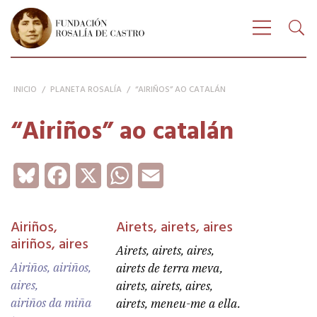
Buscar
FUNDACIÓN ROSALÍA DE CASTRO
Bus
Amosar n
INICIO
/
PLANETA ROSALÍA
/
“AIRIÑOS” AO CATALÁN
“Airiños” ao catalán
Bluesky
Facebook
X
WhatsApp
Email
Airiños,
Airets, airets, aires
airiños, aires
Airets, airets, aires,
Airiños, airiños,
airets de terra meva,
aires,
airets, airets, aires,
airiños da miña
airets, meneu-me a ella.