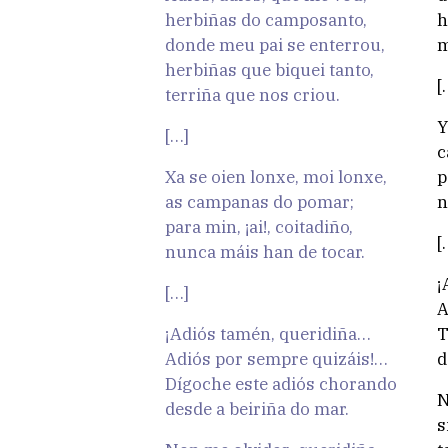
herbiñas do camposanto,
h
donde meu pai se enterrou,
m
herbiñas que biquei tanto,
[
terriña que nos criou.
Y
[…]
c
Xa se oien lonxe, moi lonxe,
p
as campanas do pomar;
n
para min, ¡ai!, coitadiño,
[
nunca máis han de tocar.
¡
[…]
A
¡Adiós tamén, queridiña…
T
Adiós por sempre quizáis!…
d
Dígoche este adiós chorando
N
desde a beiriña do mar.
s