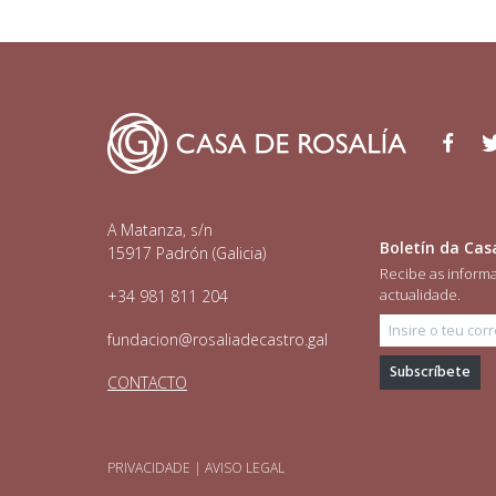
Facebo
Tw
A Matanza, s/n
Boletín da Cas
15917 Padrón (Galicia)
Recibe as inform
actualidade.
+34 981 811 204
Insire o teu c
fundacion@rosaliadecastro.gal
CONTACTO
PRIVACIDADE
|
AVISO LEGAL