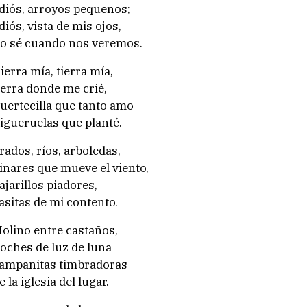
diós, arroyos pequeños;
Recursos educativos
diós, vista de mis ojos,
Visita virtual
o sé cuando nos veremos.
Patrimonio cultural
ierra mía, tierra mía,
Patrimonio botánico
ierra donde me crié,
uertecilla que tanto amo
Edificios e equipamentos
igueruelas que planté.
rados, ríos, arboledas,
inares que mueve el viento,
ajarillos piadores,
asitas de mi contento.
olino entre castaños,
oches de luz de luna
ampanitas timbradoras
e la iglesia del lugar.