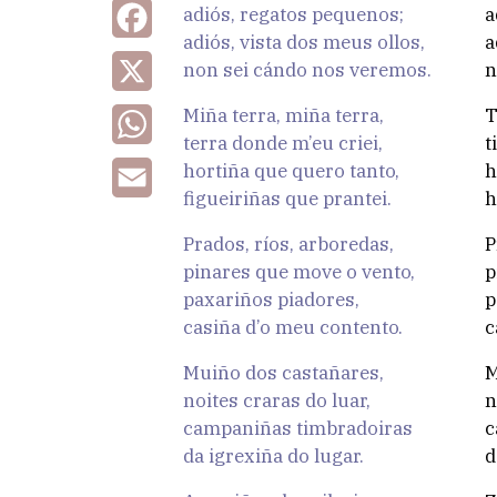
adiós, regatos pequenos;
a
Facebook
adiós, vista dos meus ollos,
a
non sei cándo nos veremos.
n
X
Miña terra, miña terra,
T
WhatsApp
terra donde m’eu criei,
t
hortiña que quero tanto,
h
Email
figueiriñas que prantei.
h
Prados, ríos, arboredas,
P
pinares que move o vento,
p
paxariños piadores,
p
casiña d’o meu contento.
c
Muiño dos castañares,
M
noites craras do luar,
n
campaniñas timbradoiras
c
da igrexiña do lugar.
d