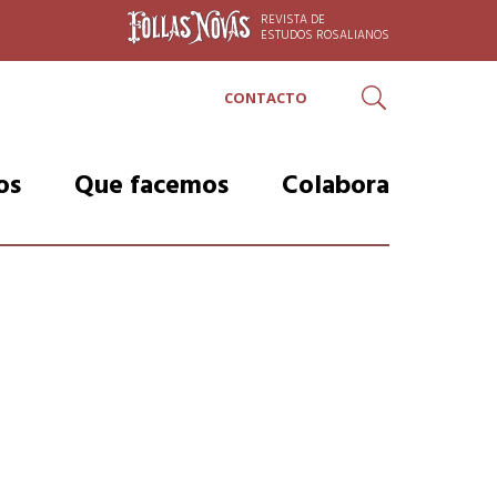
REVISTA DE
ESTUDOS ROSALIANOS
CONTACTO
Buscar
os
Que facemos
Colabora
Proxectos
Razóns para colaborar
erno
Actividades
Faite Amiga ou Amigo
nxo
Roteiro rosaliano: De
Listaxe de Amigas e
Padrón polos camiños
Amigos
Visitas
Faite Protector/a
Visitas escolares
Listaxe de protectoras e
protectores
Rosalía é mundial
r-Feijóo
Faite mecenas