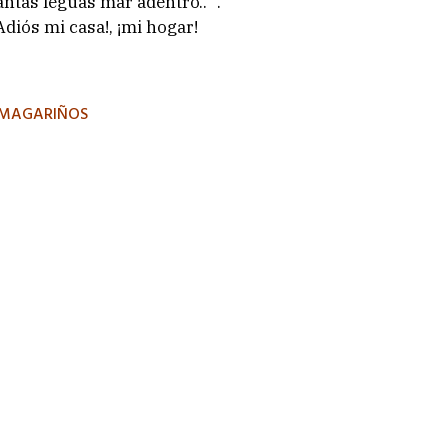
antas leguas mar adentro.. .
Adiós mi casa!, ¡mi hogar!
 MAGARIÑOS