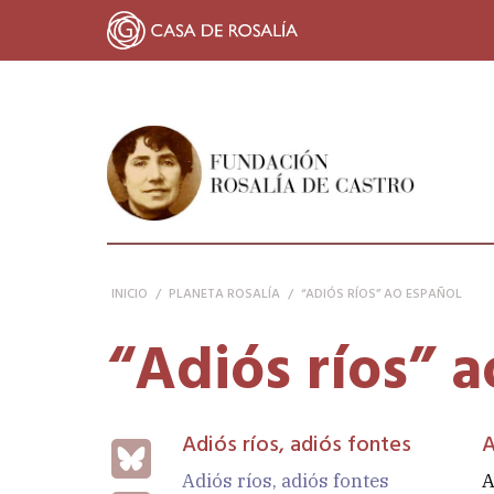
FUNDACIÓN ROSALÍA DE CASTRO
INICIO
/
PLANETA ROSALÍA
/
“ADIÓS RÍOS” AO ESPAÑOL
“Adiós ríos” 
Adiós ríos, adiós fontes
A
Bluesky
Adiós ríos, adiós fontes
A