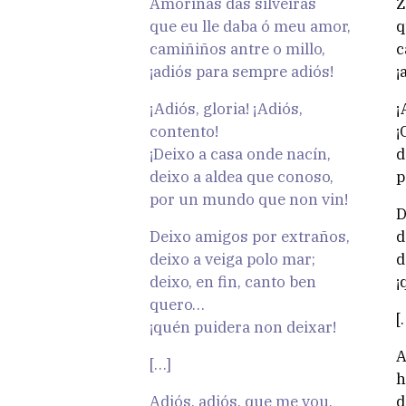
Amoriñas das silveiras
Z
que eu lle daba ó meu amor,
q
camiñiños antre o millo,
c
¡adiós para sempre adiós!
¡
¡Adiós, gloria! ¡Adiós,
¡
contento!
¡
¡Deixo a casa onde nacín,
d
deixo a aldea que conoso,
p
por un mundo que non vin!
D
Deixo amigos por extraños,
d
deixo a veiga polo mar;
d
deixo, en fin, canto ben
¡
quero…
[
¡quén puidera non deixar!
A
[…]
h
Adiós, adiós, que me vou,
d