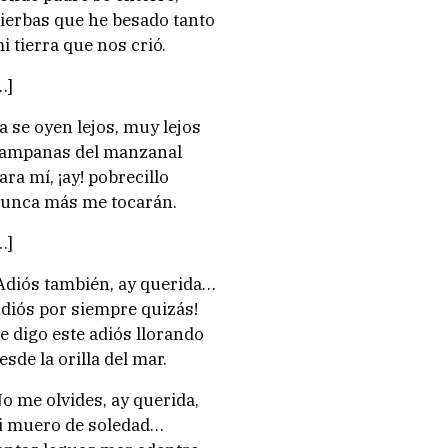
ierbas que he besado tanto
i tierra que nos crió.
…]
a se oyen lejos, muy lejos
ampanas del manzanal
ara mí, ¡ay! pobrecillo
unca más me tocarán.
…]
Adiós también, ay querida…
diós por siempre quizás!
e digo este adiós llorando
esde la orilla del mar.
o me olvides, ay querida,
i muero de soledad…