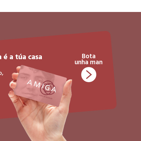
 é a túa casa
Bota
unha man
o,