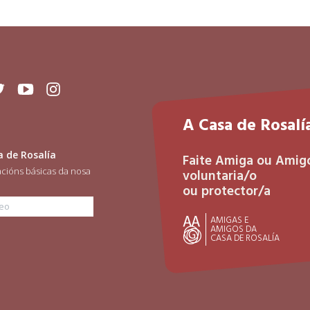
ok
itter
Youtube
Instagram
A Casa de Rosalía
a de Rosalía
Faite Amiga ou Amig
acións básicas da nosa
voluntaria/o
ou protector/a
orreo
AMIGAS E
AMIGOS DA
CASA DE ROSALÍA