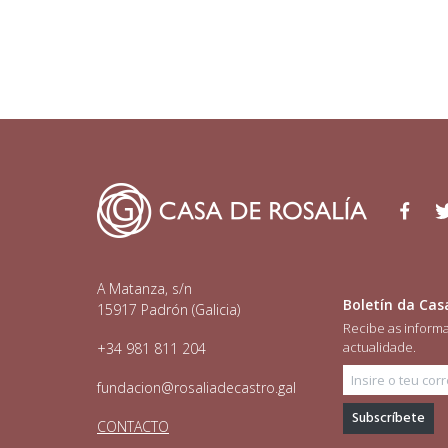
Facebo
Tw
A Matanza, s/n
Boletín da Cas
15917 Padrón (Galicia)
Recibe as inform
actualidade.
+34 981 811 204
Insire o teu c
fundacion@rosaliadecastro.gal
CONTACTO