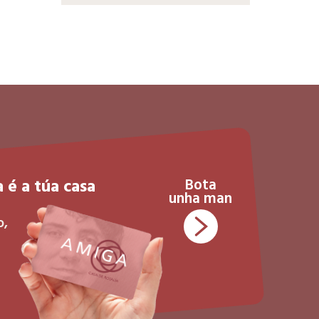
 é a túa casa
Bota
unha man
o,