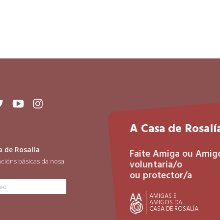
ok
itter
Youtube
Instagram
A Casa de Rosalía
a de Rosalía
Faite Amiga ou Amig
acións básicas da nosa
voluntaria/o
ou protector/a
orreo
AMIGAS E
AMIGOS DA
CASA DE ROSALÍA