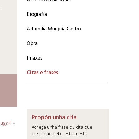
Axenda
A
Os nosos mecenas
Biografía
Actualidade
Apúntate ao voluntariado
hatsApp
Publicacións
A familia Murguía Castro
Premio de investigación e
mail
Obra
ensaio
Ramón Baltar Feijóo
Imaxes
Citas e frases
Propón unha cita
lugar!
»
Achega unha frase ou cita que
creas que deba estar nesta