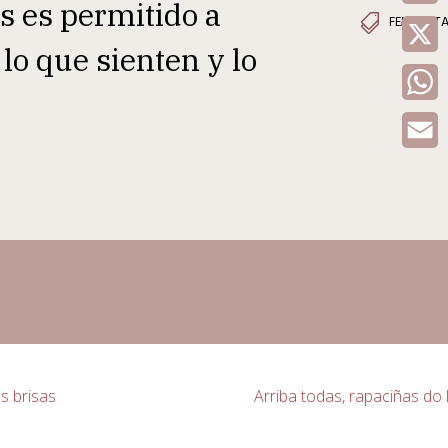
s es permitido a
Recursos educativos
FEMINIST
X
Visita virtual
 lo que sienten y lo
W
Patrimonio cultural
Patrimonio botánico
E
Edificios e equipamentos
as brisas
Arriba todas, rapaciñas do 